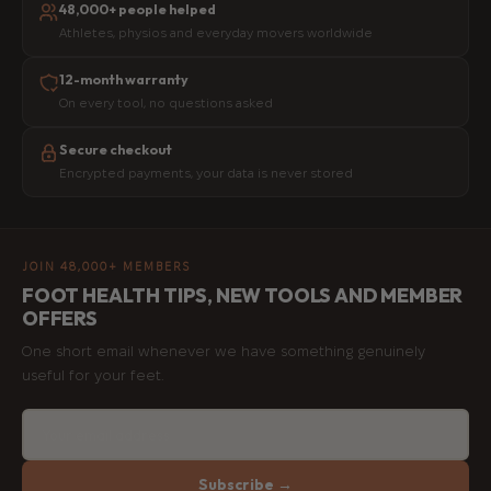
48,000+ people helped
Athletes, physios and everyday movers worldwide
12-month warranty
On every tool, no questions asked
Secure checkout
Encrypted payments, your data is never stored
JOIN 48,000+ MEMBERS
FOOT HEALTH TIPS, NEW TOOLS AND MEMBER
OFFERS
One short email whenever we have something genuinely
useful for your feet.
Subscribe →