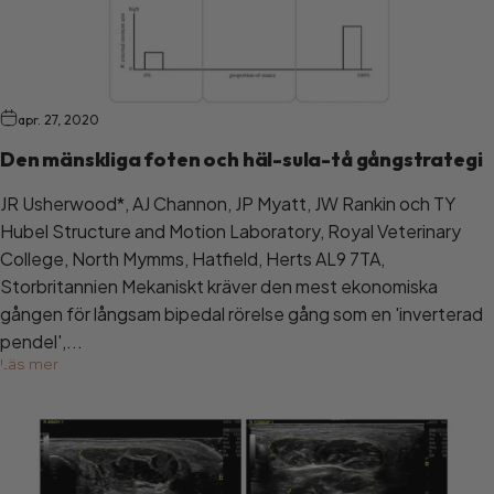
apr. 27, 2020
Den mänskliga foten och häl-sula-tå gångstrategi
JR Usherwood*, AJ Channon, JP Myatt, JW Rankin och TY
Hubel Structure and Motion Laboratory, Royal Veterinary
College, North Mymms, Hatfield, Herts AL9 7TA,
Storbritannien Mekaniskt kräver den mest ekonomiska
gången för långsam bipedal rörelse gång som en 'inverterad
pendel',...
Läs mer