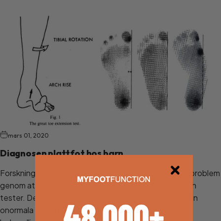
mars 01, 2020
Diagnosen plattfot hos barn
Forskning i 25 år har varit inriktad på att belysa detta problem
genom att identifiera och utvärdera en rad tecken och
tester. Dessa tester gör det möjligt att känna igen den
onormala foten så tidigt som möjligt, när effektiv