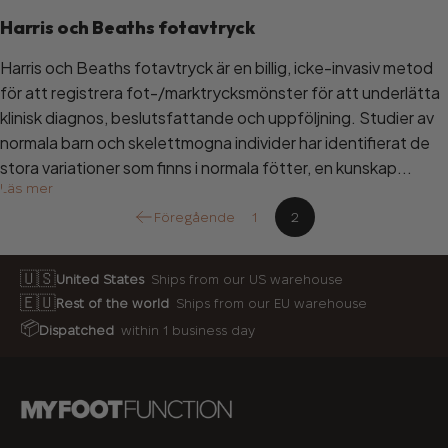
Harris och Beaths fotavtryck
Harris och Beaths fotavtryck är en billig, icke-invasiv metod
för att registrera fot-/marktrycksmönster för att underlätta
klinisk diagnos, beslutsfattande och uppföljning. Studier av
normala barn och skelettmogna individer har identifierat de
stora variationer som finns i normala fötter, en kunskap...
Läs mer
Föregående
1
2
🇺🇸
United States
Ships from our US warehouse
🇪🇺
Rest of the world
Ships from our EU warehouse
📦
Dispatched
within 1 business day