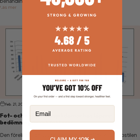
behandling...
Läs mer
feb. 21, 2020
Email
Fot- och underbenssjukdomar hos löpare:
bedömning av riskfaktorer
Den föreliggande studien analyserade effekten av löpstilen
CLAIM MY 10% →