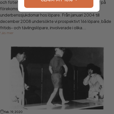
och fotens morfologiska och funktionella egenskaper på
förekomsten av icke-traumatiska fot- och
underbenssjukdomar hos löpare. Från januari 2004 till
december 2008 undersökte vi prospektivt 166 löpare, både
fritids- och tävlingslöpare, involverade i olika...
Läs mer
feb. 19, 2020