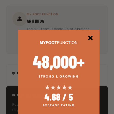
MY FOOT FUNCTION
👤
ANH KHOA
The MFF team is made up of clinicians,
researchers and educators dedicated to
ending the global epidemic of foot
dysfunction.
📖 RELATED ARTICLES
✉ STAY INFORMED
Research updates and foot health insights — direct
to your inbox.