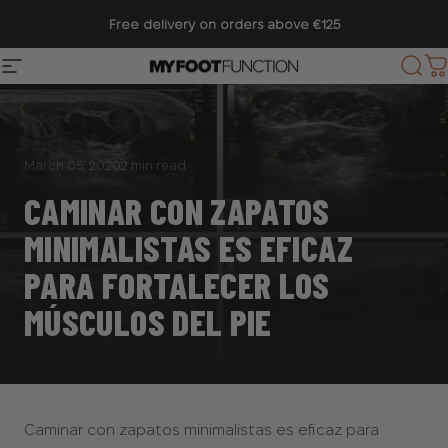
Ir directamente al contenido
diapositivas pausa
Free delivery on orders above €125
Navegación
My Foot Function
Busc
C
March 05, 2020
2 min read
CAMINAR CON ZAPATOS
MINIMALISTAS ES EFICAZ
PARA FORTALECER LOS
MÚSCULOS DEL PIE
Caminar con
zapatos minimalistas es eficaz para