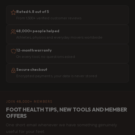
Rated 4.8 out of 5
From 1,500+ verified customer reviews
48,000+ people helped
Athletes, physios and everyday movers worldwide
12-month warranty
On every tool, no questions asked
Secure checkout
Encrypted payments, your data is never stored
JOIN 48,000+ MEMBERS
FOOT HEALTH TIPS, NEW TOOLS AND MEMBER
OFFERS
One short email whenever we have something genuinely
useful for your feet.