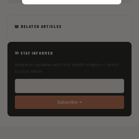
📖 RELATED ARTICLES
✉ STAY INFORMED
Research updates and foot health insights — direct
to your inbox.
Subscribe →