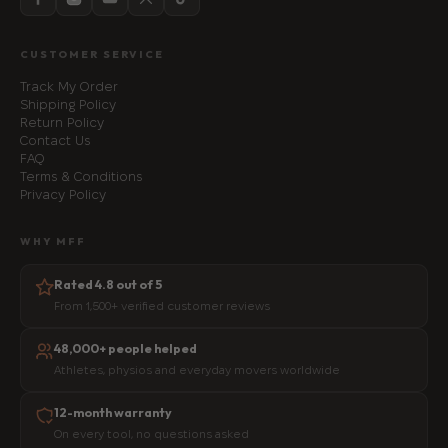
CUSTOMER SERVICE
Track My Order
Shipping Policy
Return Policy
Contact Us
FAQ
Terms & Conditions
Privacy Policy
WHY MFF
Rated 4.8 out of 5
From 1,500+ verified customer reviews
48,000+ people helped
Athletes, physios and everyday movers worldwide
12-month warranty
On every tool, no questions asked