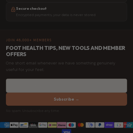
Secure checkout
Encrypted payments, your data is never stored
JOIN 48,000+ MEMBERS
FOOT HEALTH TIPS, NEW TOOLS AND MEMBER
OFFERS
One short email whenever we have something genuinely
useful for your feet.
Subscribe →
No spam. Unsubscribe any time.