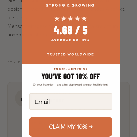
Geschichtsmuseum von Armenien in Jerewan
besichtigt werden. Es ist ein faszinierendes Artefakt,
das uns an unsere gemeinsame
Menschheitsgeschichte und den Einfallsreichtum
unserer Vorfahren erinnert.
𝕏
f
in
✉
SHARE
MY FOOT FUNCTION
Email
👤
JOSEPH STONE
The MFF team is made up of clinicians,
researchers and educators dedicated to
ending the global epidemic of foot
CLAIM MY 10% →
dysfunction.