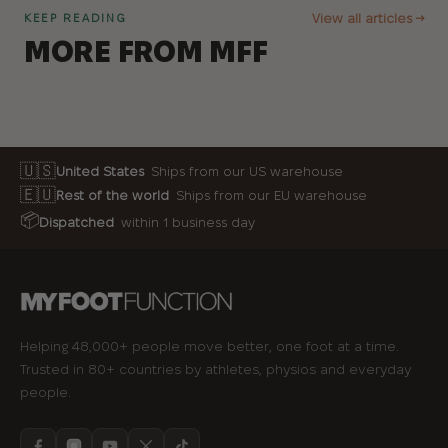
View all articles →
KEEP READING
MORE FROM MFF
🇺🇸
United States
Ships from our US warehouse
🇪🇺
Rest of the world
Ships from our EU warehouse
📦
Dispatched
within 1 business day
Helping 48,000+ people move better, one foot at a time.
Trusted in 80+ countries by athletes, physios and everyday
people.