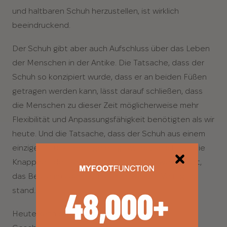
und haltbaren Schuh herzustellen, ist wirklich
beeindruckend.
Der Schuh gibt aber auch Aufschluss über das Leben
der Menschen in der Antike. Die Tatsache, dass der
Schuh so konzipiert wurde, dass er an beiden Füßen
getragen werden kann, lässt darauf schließen, dass
die Menschen zu dieser Zeit möglicherweise mehr
Flexibilität und Anpassungsfähigkeit benötigten als wir
heute. Und die Tatsache, dass der Schuh aus einem
einzigen Stück Leder gefertigt wurde, spricht für die
Knappheit der Ressourcen und die Notwendigkeit,
das Beste aus dem zu machen, was zur Verfügung
stand.
Heute kann der älteste Schuh der Welt im